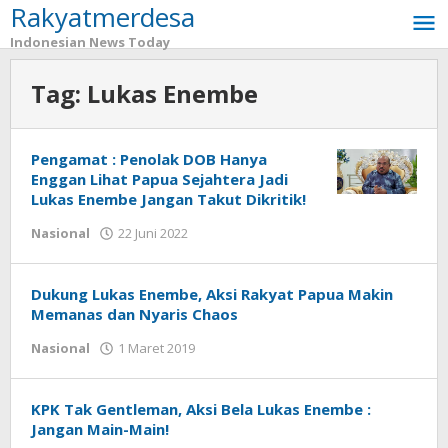
Rakyatmerdesa
Lewati
ke
Indonesian News Today
konten
Tag:
Lukas Enembe
Pengamat : Penolak DOB Hanya
Enggan Lihat Papua Sejahtera Jadi
Lukas Enembe Jangan Takut Dikritik!
Nasional
22 Juni 2022
oleh
tarunacyber
Dukung Lukas Enembe, Aksi Rakyat Papua Makin
Memanas dan Nyaris Chaos
Nasional
1 Maret 2019
oleh
tarunacyber
KPK Tak Gentleman, Aksi Bela Lukas Enembe :
Jangan Main-Main!