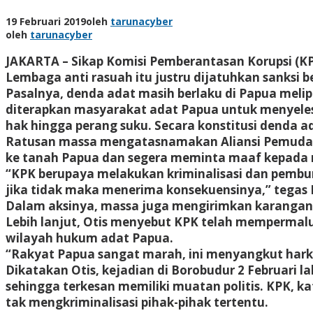
19 Februari 2019
oleh
tarunacyber
oleh
tarunacyber
JAKARTA – Sikap Komisi Pemberantasan Korupsi (K
Lembaga anti rasuah itu justru dijatuhkan sanksi b
Pasalnya, denda adat masih berlaku di Papua meli
diterapkan masyarakat adat Papua untuk menyeles
hak hingga perang suku. Secara konstitusi denda ad
Ratusan massa mengatasnamakan Aliansi Pemuda P
ke tanah Papua dan segera meminta maaf kepada 
“KPK berupaya melakukan kriminalisasi dan pembu
jika tidak maka menerima konsekuensinya,” tegas Ko
Dalam aksinya, massa juga mengirimkan karangan 
Lebih lanjut, Otis menyebut KPK telah mempermalu
wilayah hukum adat Papua.
“Rakyat Papua sangat marah, ini menyangkut hark
Dikatakan Otis, kejadian di Borobudur 2 Februari l
sehingga terkesan memiliki muatan politis. KPK, ka
tak mengkriminalisasi pihak-pihak tertentu.