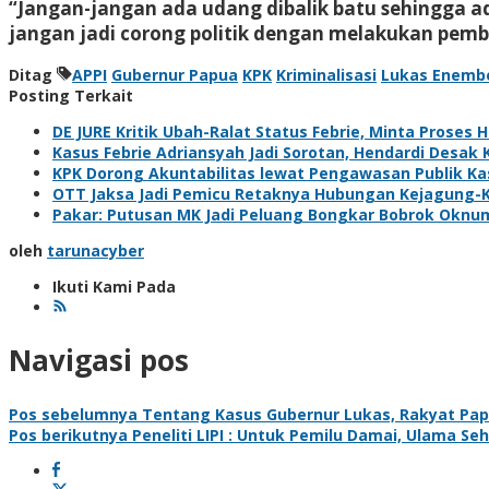
“Jangan-jangan ada udang dibalik batu sehingga a
jangan jadi corong politik dengan melakukan pem
Ditag
APPI
Gubernur Papua
KPK
Kriminalisasi
Lukas Enemb
Posting Terkait
DE JURE Kritik Ubah-Ralat Status Febrie, Minta Proses 
Kasus Febrie Adriansyah Jadi Sorotan, Hendardi Desak 
KPK Dorong Akuntabilitas lewat Pengawasan Publik Kas
OTT Jaksa Jadi Pemicu Retaknya Hubungan Kejagung-
Pakar: Putusan MK Jadi Peluang Bongkar Bobrok Oknu
oleh
tarunacyber
Ikuti Kami Pada
Navigasi pos
Pos sebelumnya
Tentang Kasus Gubernur Lukas, Rakyat Pa
Pos berikutnya
Peneliti LIPI : Untuk Pemilu Damai, Ulama Se