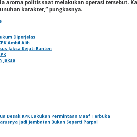
da aroma politis saat melakukan operasi tersebut.
bunuhan karakter,” pungkasnya.
e
Hukum Diperjelas
KPK Ambil Alih
us Jaksa Kejati Banten
KPK
m Jaksa
pua Desak KPK Lakukan Permintaan Maaf Terbuka
harusnya Jadi Jembatan Bukan Seperti Parpol