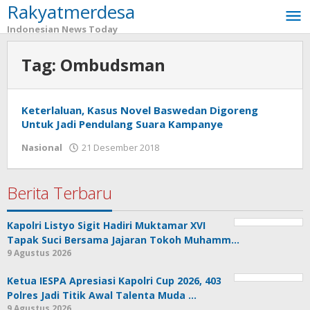
Rakyatmerdesa
Lewati
ke
Indonesian News Today
konten
Tag:
Ombudsman
Keterlaluan, Kasus Novel Baswedan Digoreng
Untuk Jadi Pendulang Suara Kampanye
Nasional
21 Desember 2018
oleh
tarunacyber
Berita Terbaru
Kapolri Listyo Sigit Hadiri Muktamar XVI
Tapak Suci Bersama Jajaran Tokoh Muhamm…
9 Agustus 2026
Ketua IESPA Apresiasi Kapolri Cup 2026, 403
Polres Jadi Titik Awal Talenta Muda …
9 Agustus 2026