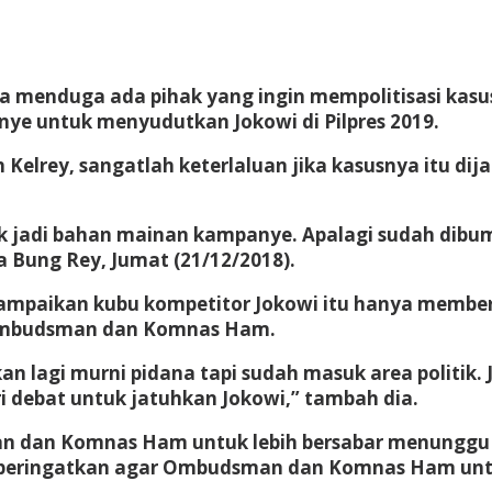
a menduga ada pihak yang ingin mempolitisasi kasus
ye untuk menyudutkan Jokowi di Pilpres 2019.
elrey, sangatlah keterlaluan jika kasusnya itu dija
kok jadi bahan mainan kampanye. Apalagi sudah dibum
a Bung Rey, Jumat (21/12/2018).
mpaikan kubu kompetitor Jokowi itu hanya memberi 
g Ombudsman dan Komnas Ham.
ukan lagi murni pidana tapi sudah masuk area politi
ri debat untuk jatuhkan Jokowi,” tambah dia.
n dan Komnas Ham untuk lebih bersabar menunggu la
eringatkan agar Ombudsman dan Komnas Ham untuk t