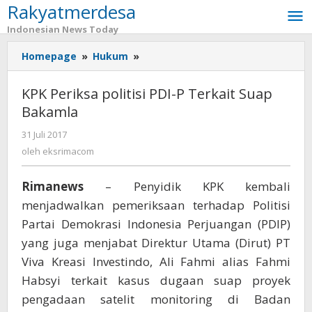
Rakyatmerdesa
Lewati
ke
Indonesian News Today
konten
Homepage
»
Hukum
»
KPK
Periksa
politisi
KPK Periksa politisi PDI-P Terkait Suap
PDI-
Bakamla
P
Terkait
31 Juli 2017
oleh
Suap
eksrimacom
oleh
eksrimacom
Bakamla
Rimanews
– Penyidik KPK kembali
menjadwalkan pemeriksaan terhadap Politisi
Partai Demokrasi Indonesia Perjuangan (PDIP)
yang juga menjabat Direktur Utama (Dirut) PT
Viva Kreasi Investindo, Ali Fahmi alias Fahmi
Habsyi terkait kasus dugaan suap ‎proyek
pengadaan satelit monitoring di Badan