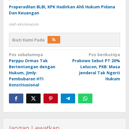
Praperadilan BLBI, KPK Hadirkan Ahli Hukum Pidana
Dan Keuangan
oleh
eksrimacom
Ikuti Kami Pada
Navigasi
Pos sebelumnya
Pos berikutnya
Perppu Ormas Tak
Prabowo Sebut PT 20%
pos
Bertentangan dengan
Lelucon, PKB: Masa
Hukum, Jimly:
Jenderal Tak Ngerti
Pembubaran HTI
Hukum
Konstitusional
Jangan Lewatkan