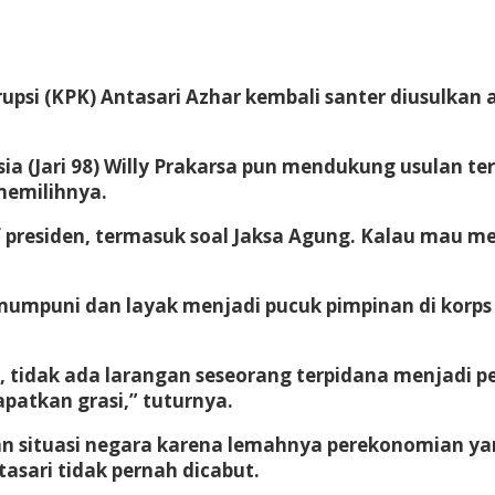
si (KPK) Antasari Azhar kembali santer diusulkan a
sia (Jari 98) Willy Prakarsa pun mendukung usulan t
memilihnya.
 presiden, termasuk soal Jaksa Agung. Kalau mau me
p mumpuni dan layak menjadi pucuk pimpinan di korp
n, tidak ada larangan seseorang terpidana menjadi p
patkan grasi,” tuturnya.
n situasi negara karena lemahnya perekonomian yan
asari tidak pernah dicabut.