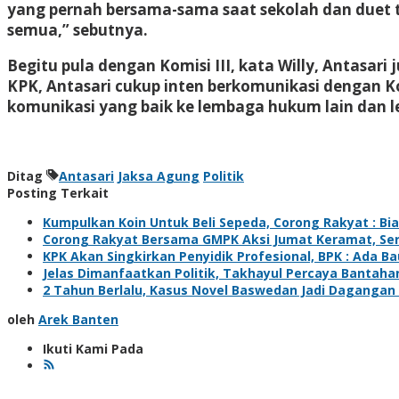
yang pernah bersama-sama saat sekolah dan duet t
semua,” sebutnya.
Begitu pula dengan Komisi III, kata Willy, Antasari
KPK, Antasari cukup inten berkomunikasi dengan Komi
komunikasi yang baik ke lembaga hukum lain dan le
Ditag
Antasari
Jaksa Agung
Politik
Posting Terkait
Kumpulkan Koin Untuk Beli Sepeda, Corong Rakyat : B
Corong Rakyat Bersama GMPK Aksi Jumat Keramat, Ser
KPK Akan Singkirkan Penyidik Profesional, BPK : Ada B
Jelas Dimanfaatkan Politik, Takhayul Percaya Bantaha
2 Tahun Berlalu, Kasus Novel Baswedan Jadi Dagangan P
oleh
Arek Banten
Ikuti Kami Pada