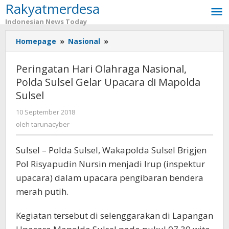
Rakyatmerdesa
Lewati
ke
Indonesian News Today
konten
Homepage
»
Nasional
»
Peringatan
Hari
Olahraga
Peringatan Hari Olahraga Nasional,
Nasional,
Polda Sulsel Gelar Upacara di Mapolda
Polda
Sulsel
Sulsel
Gelar
10 September 2018
oleh
Upacara
tarunacyber
oleh
tarunacyber
di
Mapolda
Sulsel
Sulsel – Polda Sulsel, Wakapolda Sulsel Brigjen
Pol Risyapudin Nursin menjadi Irup (inspektur
upacara) dalam upacara pengibaran bendera
merah putih.
Kegiatan tersebut di selenggarakan di Lapangan