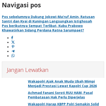
Navigasi pos
Pos sebelumnya
Dukung Jokowi-Ma’ruf Amin, Ratusan
Santri dan Kyai di Kuningan Langsungkan Istighosah
Pos berikutnya
Sempat Terlibat, Kubu Prabowo
Khawatirkan Sidang Perdana Ratna Sarumpaet?
Jangan Lewatkan
Wakapolri Ajak Anak Muda Ubah Mimpi
Menjadi Prestasi Lewat Kapolri Cup 2026
Achmad Fanani Soroti RUU HAM, Pasal
Pembatasan Hak Perlu Diperjelas
Wakapolri Harap KBPP Polri Semakin Solid