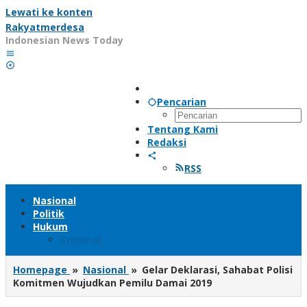
Lewati ke konten
Rakyatmerdesa
Indonesian News Today
Pencarian
Tentang Kami
Redaksi
RSS
Nasional
Politik
Hukum
Kriminal
Homepage
»
Nasional
»
Gelar Deklarasi, Sahabat Polisi
Komitmen Wujudkan Pemilu Damai 2019