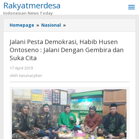
Rakyatmerdesa
Lewati
ke
Indonesian News Today
konten
Homepage
»
Nasional
»
Jalani
Pesta
Demokrasi,
Jalani Pesta Demokrasi, Habib Husen
Habib
Ontoseno : Jalani Dengan Gembira dan
Husen
Suka Cita
Ontoseno
:
17 April 2019
oleh
Jalani
tarunacyber
oleh
tarunacyber
Dengan
Gembira
dan
Suka
Cita