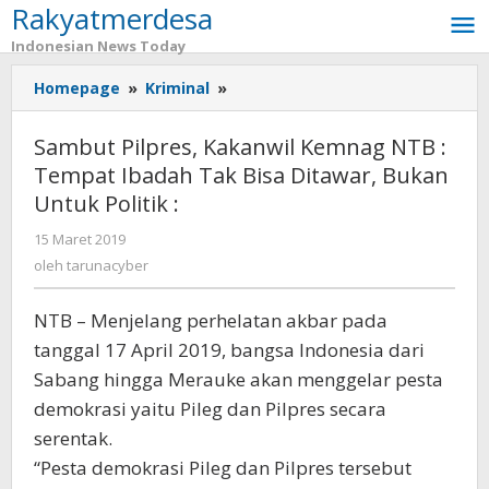
Rakyatmerdesa
Lewati
ke
Indonesian News Today
konten
Homepage
»
Kriminal
»
Sambut
Pilpres,
Kakanwil
Sambut Pilpres, Kakanwil Kemnag NTB :
Kemnag
Tempat Ibadah Tak Bisa Ditawar, Bukan
NTB
Untuk Politik :
:
Tempat
15 Maret 2019
oleh
Ibadah
tarunacyber
oleh
tarunacyber
Tak
Bisa
Ditawar,
NTB – Menjelang perhelatan akbar pada
Bukan
tanggal 17 April 2019, bangsa Indonesia dari
Untuk
Sabang hingga Merauke akan menggelar pesta
Politik
demokrasi yaitu Pileg dan Pilpres secara
:
serentak.
“Pesta demokrasi Pileg dan Pilpres tersebut