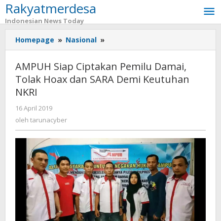
Rakyatmerdesa
Lewati
ke
Indonesian News Today
konten
Homepage
»
Nasional
»
AMPUH
Siap
Ciptakan
AMPUH Siap Ciptakan Pemilu Damai,
Pemilu
Tolak Hoax dan SARA Demi Keutuhan
Damai,
NKRI
Tolak
Hoax
16 April 2019
oleh
dan
tarunacyber
oleh
tarunacyber
SARA
Demi
Keutuhan
NKRI