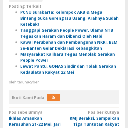
Posting Terkait
PCNU Surakarta: Kelompok ARB & Mega
Bintang Suka Goreng Isu Usang, Arahnya Sudah
Ketebak!
Tanggapi Gerakan People Power, Ulama NTB
Tegaskan Haram dan Dibenci Oleh Nabi
Kawal Perubahan dan Pembangunan NKRI, BEM
Se-Banten Gelar Deklarasi Kebangkitan
Masyarakat Kalibaru Tegas Menolak Gerakan
People Power
Lewat Pantu, GONAS Sindir dan Tolak Gerakan
Kedaulatan Rakyat 22 Mei
oleh
tarunacyber
Ikuti Kami Pada
Navigasi
Pos sebelumnya
Pos berikutnya
Ikhlas Amankan
KMJ Beraksi, Sampaikan
pos
Kerusuhan 21-22 Mei, Jari
Tiga Tuntutan Rakyat