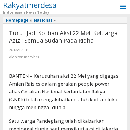
Rakyatmerdesa
Lewati
ke
Indonesian News Today
konten
Homepage
»
Nasional
»
Turut
Jadi
Turut Jadi Korban Aksi 22 Mei, Keluarga
Korban
Aksi
Aziz : Semua Sudah Pada Ridha
22
26 Mei 2019
oleh
Mei,
tarunacyber
Keluarga
oleh
tarunacyber
Aziz
:
Semua
BANTEN – Kerusuhan aksi 22 Mei yang digagas
Sudah
Amien Rais cs dalam gerakan people power
Pada
alias Gerakan Nasional Kedaulatan Rakyat
Ridha
(GNKR) telah mengakibatkan jatuh korban luka
hingga meninggal dunia.
Satu warga Pandeglang telah dikabarkan
meninggal dunia saat mengikuti aksi di Jakarta.