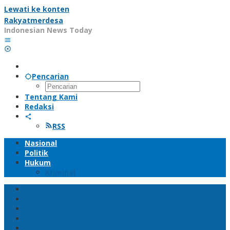
Lewati ke konten
Rakyatmerdesa
Indonesian News Today
Pencarian
Tentang Kami
Redaksi
RSS
Nasional
Politik
Hukum
Kriminal
Polri
KPK
Novel Baswedan
Jari 98
Kapolri