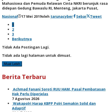
Mahasiswa dan Pemuda Relawan Cinta NKRI berunjuk rasa
didepan Gedung Bawaslu RI, Menteng, Jakarta Pusat,
Nasional
17 Mei 2019
oleh
tarunacyber
Sebar
Tweet
1
2
3
Berikutnya
Tidak Ada Postingan Lagi.
Tidak ada lagi halaman untuk dimuat.
Muat Lebih
Berita Terbaru
Achmad Fanani Soroti RUU HAM, Pasal Pembatasan
Hak Perlu Diperjelas
7 Agustus 2026
Wakapolri Harap KBPP Polri Semakin Solid dan
Adaptif