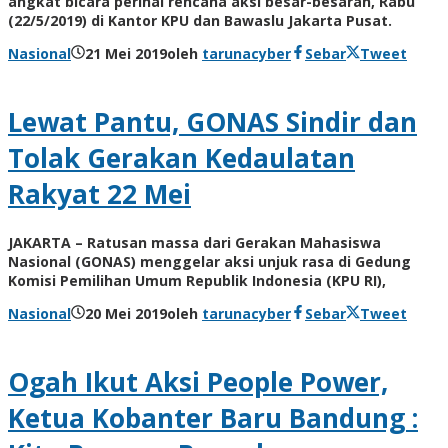
angkat bicara perihal rencana aksi besar-besaran, Rabu
(22/5/2019) di Kantor KPU dan Bawaslu Jakarta Pusat.
Nasional
21 Mei 2019
oleh
tarunacyber
Sebar
Tweet
Lewat Pantu, GONAS Sindir dan
Tolak Gerakan Kedaulatan
Rakyat 22 Mei
JAKARTA – Ratusan massa dari Gerakan Mahasiswa
Nasional (GONAS) menggelar aksi unjuk rasa di Gedung
Komisi Pemilihan Umum Republik Indonesia (KPU RI),
Nasional
20 Mei 2019
oleh
tarunacyber
Sebar
Tweet
Ogah Ikut Aksi People Power,
Ketua Kobanter Baru Bandung :