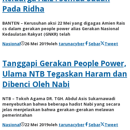
Pada Ridha
BANTEN – Kerusuhan aksi 22 Mei yang digagas Amien Rais
cs dalam gerakan people power alias Gerakan Nasional
Kedaulatan Rakyat (GNKR) telah
Nasional
26 Mei 2019
oleh
tarunacyber
Sebar
Tweet
Tanggapi Gerakan People Power,
Ulama NTB Tegaskan Haram dan
Dibenci Oleh Nabi
NTB – Tokoh Agama DR. TGH. Abdul Asis Sukarnawadi
menyebutkan bahwa beberapa hadist Nabi yang secara
jelas menjelaskan bahwa gerakan-gerakan melawan
pemerintahan
Nasional
22 Mei 2019
oleh
tarunacyber
Sebar
Tweet