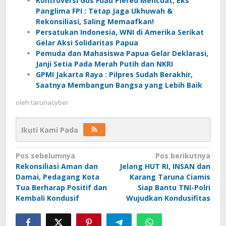
Kontroversi Gus Fuad Plered Mencuat, Eks
Panglima FPI : Tetap Jaga Ukhuwah &
Rekonsiliasi, Saling Memaafkan!
Persatukan Indonesia, WNI di Amerika Serikat
Gelar Aksi Solidaritas Papua
Pemuda dan Mahasiswa Papua Gelar Deklarasi,
Janji Setia Pada Merah Putih dan NKRI
GPMI Jakarta Raya : Pilpres Sudah Berakhir,
Saatnya Membangun Bangsa yang Lebih Baik
oleh
tarunacyber
Ikuti Kami Pada
Navigasi
Pos sebelumnya
Pos berikutnya
Rekonsiliasi Aman dan
Jelang HUT RI, INSAN dan
pos
Damai, Pedagang Kota
Karang Taruna Ciamis
Tua Berharap Positif dan
Siap Bantu TNI-Polri
Kembali Kondusif
Wujudkan Kondusifitas