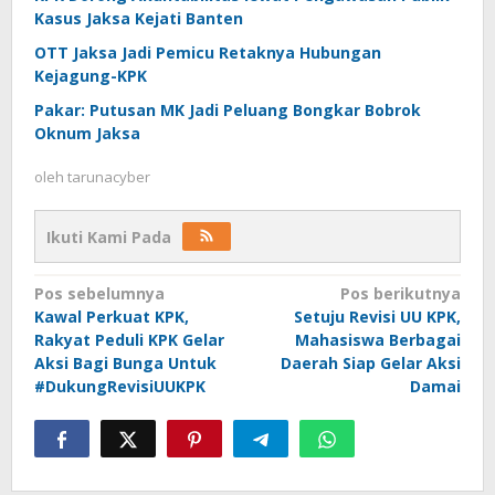
Kasus Jaksa Kejati Banten
OTT Jaksa Jadi Pemicu Retaknya Hubungan
Kejagung-KPK
Pakar: Putusan MK Jadi Peluang Bongkar Bobrok
Oknum Jaksa
oleh
tarunacyber
Ikuti Kami Pada
Navigasi
Pos sebelumnya
Pos berikutnya
Kawal Perkuat KPK,
Setuju Revisi UU KPK,
pos
Rakyat Peduli KPK Gelar
Mahasiswa Berbagai
Aksi Bagi Bunga Untuk
Daerah Siap Gelar Aksi
#DukungRevisiUUKPK
Damai