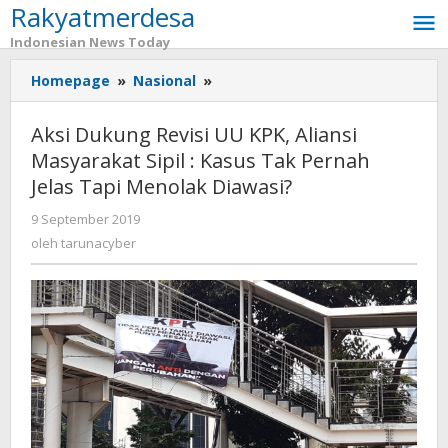
Rakyatmerdesa
Lewati
ke
Indonesian News Today
konten
Homepage
»
Nasional
»
Aksi
Dukung
Revisi
Aksi Dukung Revisi UU KPK, Aliansi
UU
Masyarakat Sipil : Kasus Tak Pernah
KPK,
Jelas Tapi Menolak Diawasi?
Aliansi
Masyarakat
9 September 2019
oleh
Sipil
tarunacyber
oleh
tarunacyber
:
Kasus
Tak
Pernah
Jelas
Tapi
Menolak
Diawasi?