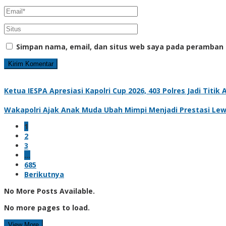
Simpan nama, email, dan situs web saya pada peramban 
Ketua IESPA Apresiasi Kapolri Cup 2026, 403 Polres Jadi Titi
Wakapolri Ajak Anak Muda Ubah Mimpi Menjadi Prestasi Lewa
1
2
3
…
685
Berikutnya
No More Posts Available.
No more pages to load.
View More