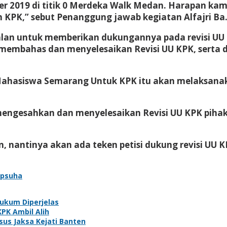
 2019 di titik 0 Merdeka Walk Medan. Harapan kami 
 KPK,” sebut Penanggung jawab kegiatan Alfajri Ba
n untuk memberikan dukungannya pada revisi UU KP
embahas dan menyelesaikan Revisi UU KPK, serta duk
siswa Semarang Untuk KPK itu akan melaksanakan 
mengesahkan dan menyelesaikan Revisi UU KPK piha
en, nantinya akan ada teken petisi dukung revisi UU
apsuha
Hukum Diperjelas
KPK Ambil Alih
us Jaksa Kejati Banten