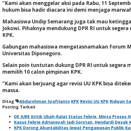
“Kami akan menggelar aksi pada Rabu, 11 September
hukum bisa hadir diacara ini demi menjaga marwah
Mahasiswa Undip Semarang juga tak mau ketinggala
Jokowi. Pihaknya mendukung DPR RI untuk segera m
KPK.
Gabungan mahasiswa mengatasnamakan Forum Maha
Universitas Diponegoro.
Selain poin tuntutan dukung DPR RI untuk segera 
memilih 10 calon pimpinan KPK.
“Kami akan berjuang agar revisi UU KPK bisa ditek
massa.
Ditag
Abdurohman Syafrianto
KPK
Revisi UU KPK
Ridwan S
Posting Terkait
DE JURE Kritik Ubah-Ralat Status Febrie, Minta Proses 
Kasus Febrie Adriansyah Jadi Sorotan, Hendardi Desak 
KPK Dorong Akuntabilitas lewat Pengawasan Publik Kas