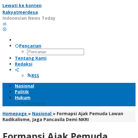
Lewati ke konten
Rakyatmerdesa
Indonesian News Today
Pencarian
Tentang Kami
Redaksi
RSS
Nasional
Politik
Hukum
Kriminal
Homepage
»
Nasional
»
Formapsi Ajak Pemuda Lawan
Radikalisme, Jaga Pancasila Demi NKRI
Formapsi Ajak Pemuda