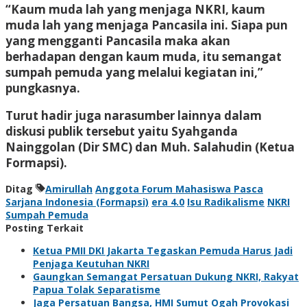
“Kaum muda lah yang menjaga NKRI, kaum
muda lah yang menjaga Pancasila ini. Siapa pun
yang mengganti Pancasila maka akan
berhadapan dengan kaum muda, itu semangat
sumpah pemuda yang melalui kegiatan ini,”
pungkasnya.
Turut hadir juga narasumber lainnya dalam
diskusi publik tersebut yaitu Syahganda
Nainggolan (Dir SMC) dan Muh. Salahudin (Ketua
Formapsi).
Ditag
Amirullah
Anggota Forum Mahasiswa Pasca
Sarjana Indonesia (Formapsi)
era 4.0
Isu Radikalisme
NKRI
Sumpah Pemuda
Posting Terkait
Ketua PMII DKI Jakarta Tegaskan Pemuda Harus Jadi
Penjaga Keutuhan NKRI
Gaungkan Semangat Persatuan Dukung NKRI, Rakyat
Papua Tolak Separatisme
Jaga Persatuan Bangsa, HMI Sumut Ogah Provokasi