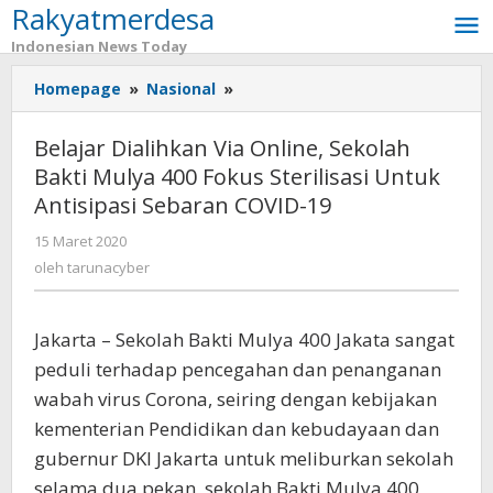
Rakyatmerdesa
Lewati
ke
Indonesian News Today
konten
Homepage
»
Nasional
»
Belajar
Dialihkan
Via
Belajar Dialihkan Via Online, Sekolah
Online,
Bakti Mulya 400 Fokus Sterilisasi Untuk
Sekolah
Antisipasi Sebaran COVID-19
Bakti
Mulya
15 Maret 2020
oleh
400
tarunacyber
oleh
tarunacyber
Fokus
Sterilisasi
Untuk
Jakarta – Sekolah Bakti Mulya 400 Jakata sangat
Antisipasi
Sebaran
peduli terhadap pencegahan dan penanganan
COVID-
wabah virus Corona, seiring dengan kebijakan
19
kementerian Pendidikan dan kebudayaan dan
gubernur DKI Jakarta untuk meliburkan sekolah
selama dua pekan, sekolah Bakti Mulya 400