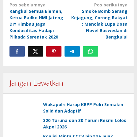
Navigasi
Pos sebelumnya
Pos berikutnya
Rangkul Semua Elemen,
Smoke Bomb Serang
pos
Ketua Badko HMI Jateng-
Kejagung, Corong Rakyat
DIY Himbau Jaga
: Menolak Lupa Dosa
Kondusifitas Hadapi
Novel Baswedan di
Pilkada Serentak 2020
Bengkulu!
Jangan Lewatkan
Wakapolri Harap KBPP Polri Semakin
Solid dan Adaptif
320 Taruna dan 30 Taruni Resmi Lolos
Akpol 2026
Koalisi Minta CCTV hingga Jejak