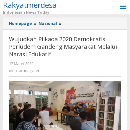
Rakyatmerdesa
Lewati
ke
Indonesian News Today
konten
Homepage
»
Nasional
»
Wujudkan
Pilkada
2020
Wujudkan Pilkada 2020 Demokratis,
Demokratis,
Perludem Gandeng Masyarakat Melalui
Perludem
Narasi Edukatif
Gandeng
Masyarakat
17 Maret 2020
oleh
Melalui
tarunacyber
oleh
tarunacyber
Narasi
Edukatif