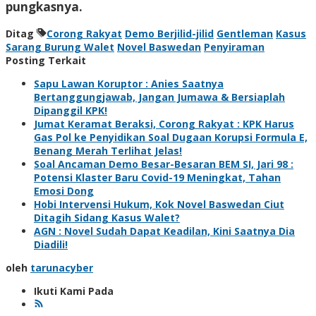
pungkasnya.
Ditag
Corong Rakyat
Demo Berjilid-jilid
Gentleman
Kasus
Sarang Burung Walet
Novel Baswedan
Penyiraman
Posting Terkait
Sapu Lawan Koruptor : Anies Saatnya
Bertanggungjawab, Jangan Jumawa & Bersiaplah
Dipanggil KPK!
Jumat Keramat Beraksi, Corong Rakyat : KPK Harus
Gas Pol ke Penyidikan Soal Dugaan Korupsi Formula E,
Benang Merah Terlihat Jelas!
Soal Ancaman Demo Besar-Besaran BEM SI, Jari 98 :
Potensi Klaster Baru Covid-19 Meningkat, Tahan
Emosi Dong
Hobi Intervensi Hukum, Kok Novel Baswedan Ciut
Ditagih Sidang Kasus Walet?
AGN : Novel Sudah Dapat Keadilan, Kini Saatnya Dia
Diadili!
oleh
tarunacyber
Ikuti Kami Pada