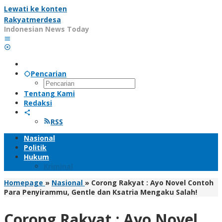
Lewati ke konten
Rakyatmerdesa
Indonesian News Today
Pencarian
Tentang Kami
Redaksi
RSS
Nasional
Politik
Hukum
Kriminal
Homepage
»
Nasional
»
Corong Rakyat : Ayo Novel Contoh
Para Penyirammu, Gentle dan Ksatria Mengaku Salah!
Corong Rakyat : Ayo Novel