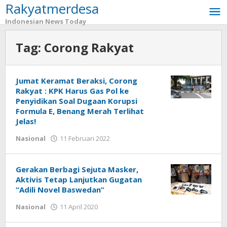
Rakyatmerdesa
Lewati
ke
Indonesian News Today
konten
Tag:
Corong Rakyat
Jumat Keramat Beraksi, Corong
Rakyat : KPK Harus Gas Pol ke
Penyidikan Soal Dugaan Korupsi
Formula E, Benang Merah Terlihat
Jelas!
Nasional
11 Februari 2022
oleh
tarunacyber
Gerakan Berbagi Sejuta Masker,
Aktivis Tetap Lanjutkan Gugatan
“Adili Novel Baswedan”
Nasional
11 April 2020
oleh
tarunacyber