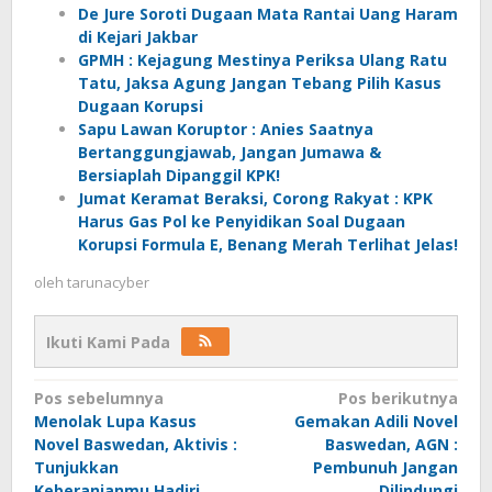
De Jure Soroti Dugaan Mata Rantai Uang Haram
di Kejari Jakbar
GPMH : Kejagung Mestinya Periksa Ulang Ratu
Tatu, Jaksa Agung Jangan Tebang Pilih Kasus
Dugaan Korupsi
Sapu Lawan Koruptor : Anies Saatnya
Bertanggungjawab, Jangan Jumawa &
Bersiaplah Dipanggil KPK!
Jumat Keramat Beraksi, Corong Rakyat : KPK
Harus Gas Pol ke Penyidikan Soal Dugaan
Korupsi Formula E, Benang Merah Terlihat Jelas!
oleh
tarunacyber
Ikuti Kami Pada
Navigasi
Pos sebelumnya
Pos berikutnya
Menolak Lupa Kasus
Gemakan Adili Novel
pos
Novel Baswedan, Aktivis :
Baswedan, AGN :
Tunjukkan
Pembunuh Jangan
Keberanianmu Hadiri
Dilindungi