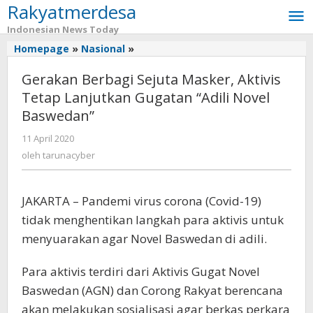
Rakyatmerdesa
Lewati
ke
Indonesian News Today
konten
Homepage
»
Nasional
»
Gerakan
Berbagi
Gerakan Berbagi Sejuta Masker, Aktivis
Sejuta
Masker,
Tetap Lanjutkan Gugatan “Adili Novel
Aktivis
Baswedan”
Tetap
Lanjutkan
11 April 2020
oleh
Gugatan
tarunacyber
oleh
tarunacyber
"Adili
Novel
Baswedan"
JAKARTA – Pandemi virus corona (Covid-19)
tidak menghentikan langkah para aktivis untuk
menyuarakan agar Novel Baswedan di adili.
Para aktivis terdiri dari Aktivis Gugat Novel
Baswedan (AGN) dan Corong Rakyat berencana
akan melakukan sosialisasi agar berkas perkara