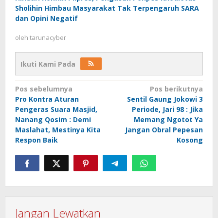
Sholihin Himbau Masyarakat Tak Terpengaruh SARA
dan Opini Negatif
oleh
tarunacyber
Ikuti Kami Pada
Navigasi
Pos sebelumnya
Pos berikutnya
Pro Kontra Aturan
Sentil Gaung Jokowi 3
pos
Pengeras Suara Masjid,
Periode, Jari 98 : Jika
Nanang Qosim : Demi
Memang Ngotot Ya
Maslahat, Mestinya Kita
Jangan Obral Pepesan
Respon Baik
Kosong
Jangan Lewatkan