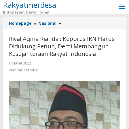
Rakyatmerdesa
Lewati
ke
Indonesian News Today
konten
Homepage
»
Nasional
»
Rival
Aqma
Rianda
Rival Aqma Rianda : Keppres IKN Harus
:
Didukung Penuh, Demi Membangun
Keppres
Kesejahteraan Rakyat Indonesia
IKN
Harus
6 Maret 2022
oleh
Didukung
tarunacyber
oleh
tarunacyber
Penuh,
Demi
Membangun
Kesejahteraan
Rakyat
Indonesia