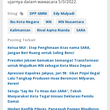
ujarnya dalam wawacara 5/3/2022.
Ditag
DPP GMNI
Edy Mulyadi
Ibu Kota Negara
IKN
IKN Nusantara
Kalimantan
Rival Aqma Rianda
SARA
Posting Terkait
Ketua MUI : Stop Penghinaan Atas nama SARA,
Jangan Beri Ruang untuk Saling Benci
Presiden Jokowi Gemakan Semangat Transformasi
untuk Wujudkan IKN sebagai Kota Masa Depan
Apresiasi Kapolres Jakpus, Jari 98 : Sikat Pinjol Ilegal
Lalu Tangkap Produsen Hoax Beromzet Milyaran,
Keren!
Setuju “Say No To Hoax dan SARA”, Tokoh
Masyarakat Kota Tegal Inisiasi Deklarasi Pemilu
Damai
Hindari Konflik Pilpres, Pengasuh Ponpes Rhodlotus