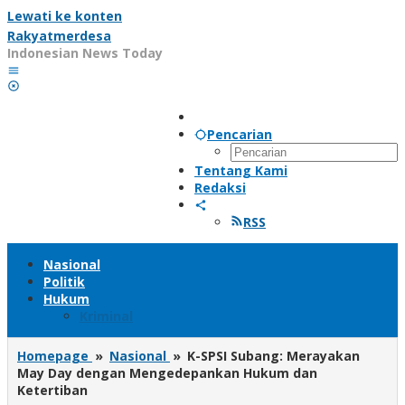
Lewati ke konten
Rakyatmerdesa
Indonesian News Today
Pencarian
Tentang Kami
Redaksi
RSS
Nasional
Politik
Hukum
Kriminal
Homepage
»
Nasional
»
K-SPSI Subang: Merayakan
May Day dengan Mengedepankan Hukum dan
Ketertiban