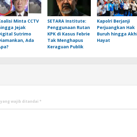
Koalisi Minta CCTV
SETARA Institute:
Kapolri Berjanji
hingga Jejak
Penggunaan Rutan
Perjuangkan Hak
Digital Sutrimo
KPK di Kasus Febrie
Buruh hingga Akhi
Diamankan, Ada
Tak Menghapus
Hayat
Apa?
Keraguan Publik
 yang wajib ditandai
*