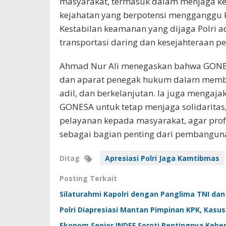
masyarakat, termasuk dalam menjaga ket
kejahatan yang berpotensi mengganggu 
Kestabilan keamanan yang dijaga Polri 
transportasi daring dan kesejahteraan 
Ahmad Nur Ali menegaskan bahwa GONESA
dan aparat penegak hukum dalam memban
adil, dan berkelanjutan. Ia juga menga
GONESA untuk tetap menjaga solidaritas, 
pelayanan kepada masyarakat, agar prof
sebagai bagian penting dari pembanguna
Ditag
Apresiasi Polri Jaga Kamtibmas
Posting Terkait
Silaturahmi Kapolri dengan Panglima TNI dan 
Polri Diapresiasi Mantan Pimpinan KPK, Kasu
Ekonom Senior INDEF Soroti Pentingnya Keber