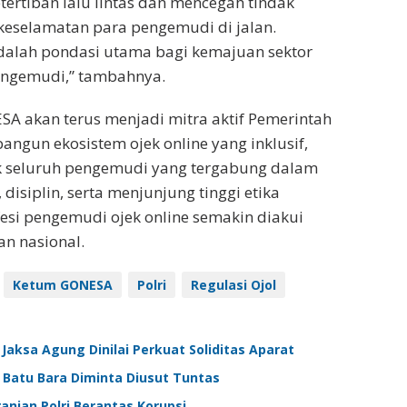
ertiban lalu lintas dan mencegah tindak
keselamatan para pengemudi di jalan.
adalah pondasi utama bagi kemajuan sektor
pengemudi,” tambahnya.
 akan terus menjadi mitra aktif Pemerintah
gun ekosistem ojek online yang inklusif,
jak seluruh pengemudi yang tergabung dalam
disiplin, serta menjunjung tinggi etika
esi pengemudi ojek online semakin diakui
n nasional.
Ketum GONESA
Polri
Regulasi Ojol
Jaksa Agung Dinilai Perkuat Soliditas Aparat
s Batu Bara Diminta Diusut Tuntas
anian Polri Berantas Korupsi