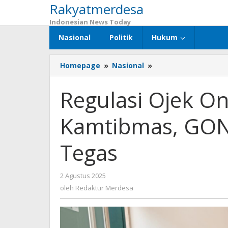
Rakyatmerdesa
Lewati
ke
Indonesian News Today
konten
Nasional
Politik
Hukum
Homepage
»
Nasional
»
Regulasi
Ojek
Online
Regulasi Ojek Onl
dan
Stabilitas
Kamtibmas, GON
Kamtibmas,
GONESA
Beri
Tegas
Pernyataan
Tegas
2 Agustus 2025
oleh
Redaktur
oleh
Redaktur Merdesa
Merdesa