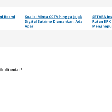
ni Resmi
Koalisi Minta CCTV hingga Jejak
SETARA In
Digital Sutrimo Diamankan, Ada
Rutan KPK 
Apa?
Menghapus
ib ditandai
*