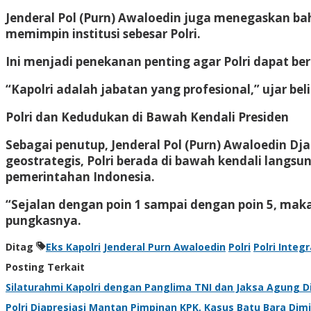
Jenderal Pol (Purn) Awaloedin juga menegaskan b
memimpin institusi sebesar Polri.
Ini menjadi penekanan penting agar Polri dapat ber
“Kapolri adalah jabatan yang profesional,” ujar bel
Polri dan Kedudukan di Bawah Kendali Presiden
Sebagai penutup, Jenderal Pol (Purn) Awaloedin 
geostrategis, Polri berada di bawah kendali langs
pemerintahan Indonesia.
“Sejalan dengan poin 1 sampai dengan poin 5, maka
pungkasnya.
Ditag
Eks Kapolri
Jenderal Purn Awaloedin
Polri
Polri Integ
Posting Terkait
Silaturahmi Kapolri dengan Panglima TNI dan Jaksa Agung Din
Polri Diapresiasi Mantan Pimpinan KPK, Kasus Batu Bara Dim