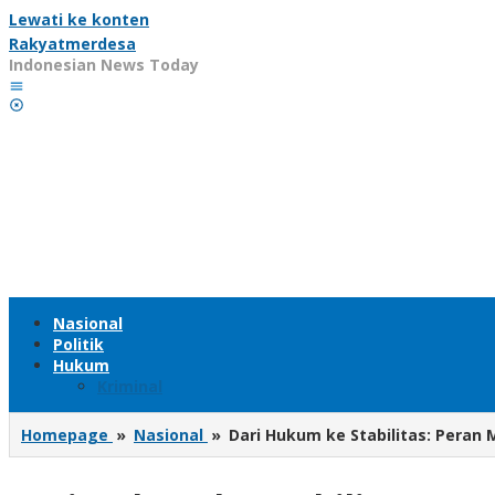
Lewati ke konten
Rakyatmerdesa
Indonesian News Today
Nasional
Politik
Hukum
Kriminal
Homepage
»
Nasional
»
Dari Hukum ke Stabilitas: Peran M