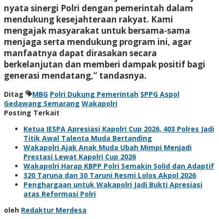
nyata sinergi Polri dengan pemerintah dalam
mendukung kesejahteraan rakyat. Kami
mengajak masyarakat untuk bersama-sama
menjaga serta mendukung program ini, agar
manfaatnya dapat dirasakan secara
berkelanjutan dan memberi dampak positif bagi
generasi mendatang,” tandasnya.
Ditag
MBG
Polri Dukung Pemerintah
SPPG Aspol
Gedawang Semarang
Wakapolri
Posting Terkait
Ketua IESPA Apresiasi Kapolri Cup 2026, 403 Polres Jadi
Titik Awal Talenta Muda Bertanding
Wakapolri Ajak Anak Muda Ubah Mimpi Menjadi
Prestasi Lewat Kapolri Cup 2026
Wakapolri Harap KBPP Polri Semakin Solid dan Adaptif
320 Taruna dan 30 Taruni Resmi Lolos Akpol 2026
Penghargaan untuk Wakapolri Jadi Bukti Apresiasi
atas Reformasi Polri
oleh
Redaktur Merdesa