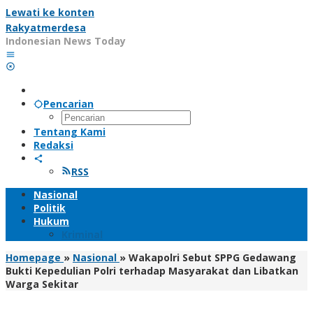
Lewati ke konten
Rakyatmerdesa
Indonesian News Today
Pencarian
Tentang Kami
Redaksi
RSS
Nasional
Politik
Hukum
Kriminal
Homepage
»
Nasional
»
Wakapolri Sebut SPPG Gedawang
Bukti Kepedulian Polri terhadap Masyarakat dan Libatkan
Warga Sekitar