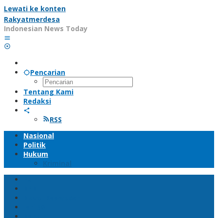
Lewati ke konten
Rakyatmerdesa
Indonesian News Today
Pencarian
Tentang Kami
Redaksi
RSS
Nasional
Politik
Hukum
Kriminal
Polri
KPK
Novel Baswedan
Jari 98
Kapolri