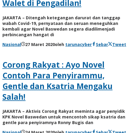
Walet di Pengadilan!
JAKARTA – Ditengah ketegangan darurat dan tanggap
wabah Covid-19, pernyataan dan seruan meneguhkan
kembali agar Novel Baswedan segera diadilimenjadi
perbincangan hangat di
Nasional
27 Maret 2020
oleh
tarunacyber
Sebar
Tweet
Corong Rakyat : Ayo Novel
Contoh Para Penyirammu,
Gentle dan Ksatria Mengaku
Salah!
JAKARTA – Aktivis Corong Rakyat meminta agar penyidik
KPK Novel Baswedan untuk mencontoh sikap ksatria dan
gentle para penyiramnya Ronny Bugis dan
Nasional
24 Maret 2020
oleh
tarunacyber
Sebar
Tweet