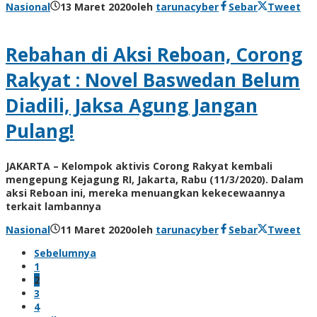
Nasional
13 Maret 2020
oleh
tarunacyber
Sebar
Tweet
Rebahan di Aksi Reboan, Corong
Rakyat : Novel Baswedan Belum
Diadili, Jaksa Agung Jangan
Pulang!
JAKARTA – Kelompok aktivis Corong Rakyat kembali
mengepung Kejagung RI, Jakarta, Rabu (11/3/2020). Dalam
aksi Reboan ini, mereka menuangkan kekecewaannya
terkait lambannya
Nasional
11 Maret 2020
oleh
tarunacyber
Sebar
Tweet
Sebelumnya
1
2
3
4