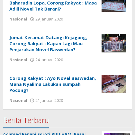
Baharudin Lopa, Corong Rakyat : Masa
Adili Novel Tak Berani?
Nasional
29 Januari 2020
oleh
tarunacyber
Jumat Keramat Datangi Kejagung,
Corong Rakyat : Kapan Lagi Mau
Penjarakan Novel Baswedan?
Nasional
24 Januari 2020
oleh
tarunacyber
Corong Rakyat : Ayo Novel Baswedan,
Mana Nyalimu Lakukan Sumpah
Pocong?
Nasional
21 Januari 2020
oleh
tarunacyber
Berita Terbaru
Achmad Fanani Soroti RUU HAM, Pasal