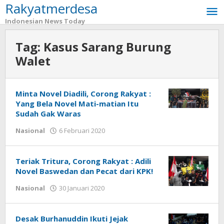
Rakyatmerdesa
Lewati
ke
Indonesian News Today
konten
Tag:
Kasus Sarang Burung
Walet
Minta Novel Diadili, Corong Rakyat :
Yang Bela Novel Mati-matian Itu
Sudah Gak Waras
Nasional
6 Februari 2020
oleh
tarunacyber
Teriak Tritura, Corong Rakyat : Adili
Novel Baswedan dan Pecat dari KPK!
Nasional
30 Januari 2020
oleh
tarunacyber
Desak Burhanuddin Ikuti Jejak