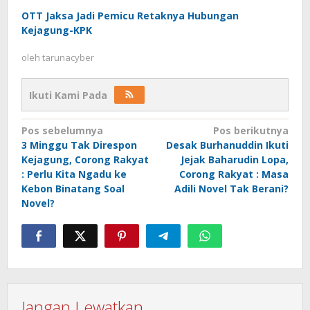
OTT Jaksa Jadi Pemicu Retaknya Hubungan
Kejagung-KPK
oleh
tarunacyber
Ikuti Kami Pada
Navigasi
Pos sebelumnya
Pos berikutnya
3 Minggu Tak Direspon
Desak Burhanuddin Ikuti
pos
Kejagung, Corong Rakyat
Jejak Baharudin Lopa,
: Perlu Kita Ngadu ke
Corong Rakyat : Masa
Kebon Binatang Soal
Adili Novel Tak Berani?
Novel?
Jangan Lewatkan