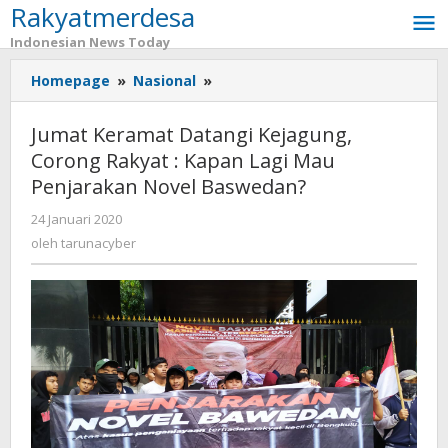
Rakyatmerdesa
Lewati
ke
Indonesian News Today
konten
Homepage
»
Nasional
»
Jumat
Keramat
Datangi
Jumat Keramat Datangi Kejagung,
Kejagung,
Corong Rakyat : Kapan Lagi Mau
Corong
Penjarakan Novel Baswedan?
Rakyat
:
24 Januari 2020
oleh
Kapan
tarunacyber
oleh
tarunacyber
Lagi
Mau
Penjarakan
Novel
Baswedan?