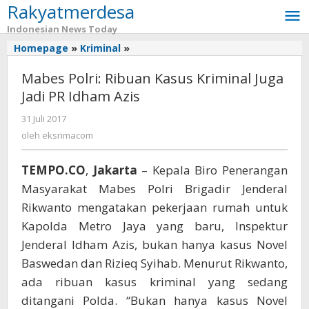
Rakyatmerdesa
Lewati
ke
Indonesian News Today
konten
Homepage
»
Kriminal
»
Mabes
Polri:
Mabes Polri: Ribuan Kasus Kriminal Juga
Ribuan
Kasus
Jadi PR Idham Azis
Kriminal
31 Juli 2017
oleh
Juga
eksrimacom
Jadi
oleh
eksrimacom
PR
Idham
TEMPO.CO
,
Jakarta
– Kepala Biro Penerangan
Azis
Masyarakat Mabes Polri Brigadir Jenderal
Rikwanto mengatakan pekerjaan rumah untuk
Kapolda Metro Jaya yang baru, Inspektur
Jenderal Idham Azis, bukan hanya kasus Novel
Baswedan dan Rizieq Syihab. Menurut Rikwanto,
ada ribuan kasus kriminal yang sedang
ditangani Polda. “Bukan hanya kasus Novel