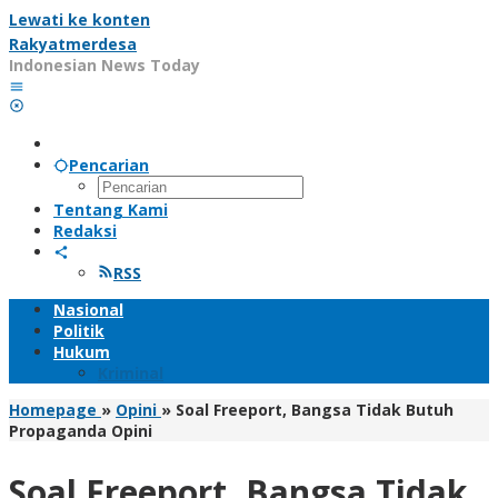
Lewati ke konten
Rakyatmerdesa
Indonesian News Today
Pencarian
Tentang Kami
Redaksi
RSS
Nasional
Politik
Hukum
Kriminal
Homepage
»
Opini
»
Soal Freeport, Bangsa Tidak Butuh
Propaganda Opini
Soal Freeport, Bangsa Tidak