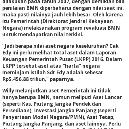
dilakukan pada tahun 2007, dengan demikian bila
penilaian BMN diperbaharui dengan nilai saat ini,
maka pasti nilainya jauh lebih besar. Oleh karena
itu Pemerintah (Direktorat Jendral Kekayaan
Negara) melaksanakan program revaluasi BMN
untuk mendapatkan nilai terkini.
“Jadi berapa nilai aset negara keseluruhan? Cak
Edy ini perlu melihat total aset dalam Laporan
Keuangan Pemerintah Pusat (LKPP) 2016. Dalam
LKPP tersebut aset atau “harta” negara
meminjam istilah Sdr Edy adalah sebesar
Rp5.456,88 triliun,” paparnya.
Willy melanjutkan aset Pemerintah ini tidak
hanya berupa BMN, namun meliputi Aset Lancar
(seperti Kas, Piutang Jangka Pendek dan
Persediaan), Investasi Jangka Panjang (seperti
Penyertaan Modal Negara/PMN), Aset Tetap,
Piutang Jangka Panjang, dan aset lainnya. Perlu