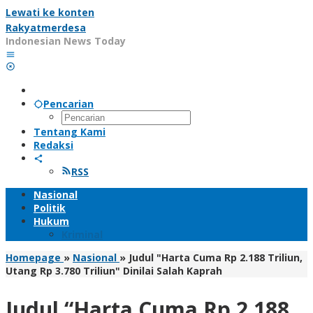
Lewati ke konten
Rakyatmerdesa
Indonesian News Today
Pencarian
Tentang Kami
Redaksi
RSS
Nasional
Politik
Hukum
Kriminal
Homepage
»
Nasional
»
Judul "Harta Cuma Rp 2.188 Triliun,
Utang Rp 3.780 Triliun" Dinilai Salah Kaprah
Judul “Harta Cuma Rp 2.188