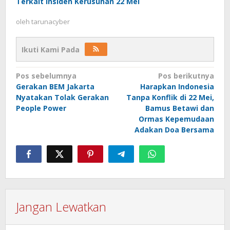
Terkait Insiden Kerusuhan 22 Mei
oleh
tarunacyber
Ikuti Kami Pada
Navigasi
Pos sebelumnya
Pos berikutnya
Gerakan BEM Jakarta
Harapkan Indonesia
pos
Nyatakan Tolak Gerakan
Tanpa Konflik di 22 Mei,
People Power
Bamus Betawi dan
Ormas Kepemudaan
Adakan Doa Bersama
Jangan Lewatkan