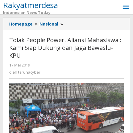
Rakyatmerdesa
Lewati
ke
Indonesian News Today
konten
Homepage
»
Nasional
»
Tolak
People
Power,
Tolak People Power, Aliansi Mahasiswa :
Aliansi
Kami Siap Dukung dan Jaga Bawaslu-
Mahasiswa
KPU
:
Kami
17 Mei 2019
oleh
Siap
tarunacyber
oleh
tarunacyber
Dukung
dan
Jaga
Bawaslu-
KPU