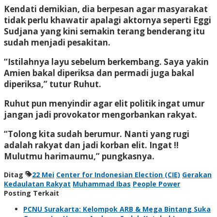
Kendati demikian, dia berpesan agar masyarakat
tidak perlu khawatir apalagi aktornya seperti Eggi
Sudjana yang kini semakin terang benderang itu
sudah menjadi pesakitan.
“Istilahnya layu sebelum berkembang. Saya yakin
Amien bakal diperiksa dan permadi juga bakal
diperiksa,” tutur Ruhut.
Ruhut pun menyindir agar elit politik ingat umur
jangan jadi provokator mengorbankan rakyat.
“Tolong kita sudah berumur. Nanti yang rugi
adalah rakyat dan jadi korban elit. Ingat !!
Mulutmu harimaumu,” pungkasnya.
Ditag
22 Mei
Center for Indonesian Election (CIE)
Gerakan
Kedaulatan Rakyat
Muhammad Ibas
People Power
Posting Terkait
PCNU Surakarta: Kelompok ARB & Mega Bintang Suka