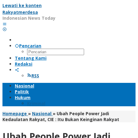
Lewati ke konten
Rakyatmerdesa
Indonesian News Today
Pencarian
Tentang Kami
Redaksi
RSS
Nasional
Politik
Hukum
Kriminal
Homepage
»
Nasional
»
Ubah People Power Jadi
Kedaulatan Rakyat, CIE : Itu Bukan Keinginan Rakyat
Ubah People Power Jadi