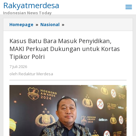
Rakyatmerdesa
Lewati
ke
Indonesian News Today
konten
Homepage
»
Nasional
»
Kasus
Batu
Bara
Kasus Batu Bara Masuk Penyidikan,
Masuk
MAKI Perkuat Dukungan untuk Kortas
Penyidikan,
Tipikor Polri
MAKI
Perkuat
7 Juli 2026
oleh
Dukungan
Redaktur
oleh
Redaktur Merdesa
untuk
Merdesa
Kortas
Tipikor
Polri