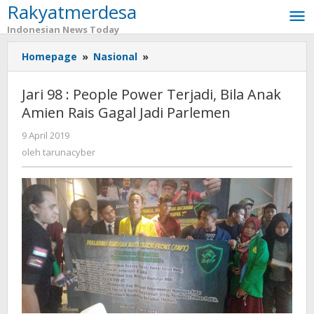
Rakyatmerdesa
Lewati
ke
Indonesian News Today
konten
Homepage
»
Nasional
»
Jari
98
:
Jari 98 : People Power Terjadi, Bila Anak
People
Amien Rais Gagal Jadi Parlemen
Power
Terjadi,
9 April 2019
oleh
Bila
tarunacyber
oleh
tarunacyber
Anak
Amien
Rais
Gagal
Jadi
Parlemen