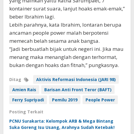
yang mainkan yaitu Ratna Sarumpaet, 7
kontainer surat suara, lanjut hoaks emak-emak,”
beber Ibrahim lagi.
Lebih parahnya, kata Ibrahim, lontaran berupa
ancaman people power malah berpotensi
memecah belah sesama anak bangsa.
“Jadi berbuatlah bijak untuk negeri ini. Jika mau
menang maka menanglah dengan terhormat,
bukan dengan hoaks dan fitnah,” pungkasnya.
Ditag
Aktivis Reformasi Indonesia (JARI 98)
Amien Rais
Barisan Anti Front Teror (BAFT)
Ferry Supriyadi
Pemilu 2019
People Power
Posting Terkait
PCNU Surakarta: Kelompok ARB & Mega Bintang
Suka Goreng Isu Usang, Arahnya Sudah Ketebak!