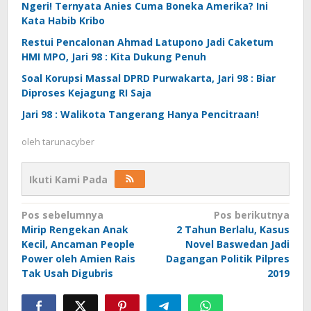
Ngeri! Ternyata Anies Cuma Boneka Amerika? Ini
Kata Habib Kribo
Restui Pencalonan Ahmad Latupono Jadi Caketum
HMI MPO, Jari 98 : Kita Dukung Penuh
Soal Korupsi Massal DPRD Purwakarta, Jari 98 : Biar
Diproses Kejagung RI Saja
Jari 98 : Walikota Tangerang Hanya Pencitraan!
oleh
tarunacyber
Ikuti Kami Pada
Navigasi
Pos sebelumnya
Pos berikutnya
Mirip Rengekan Anak
2 Tahun Berlalu, Kasus
pos
Kecil, Ancaman People
Novel Baswedan Jadi
Power oleh Amien Rais
Dagangan Politik Pilpres
Tak Usah Digubris
2019