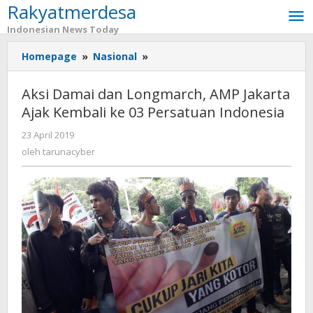
Rakyatmerdesa
Lewati
ke
Indonesian News Today
konten
Homepage
»
Nasional
»
Aksi
Damai
dan
Aksi Damai dan Longmarch, AMP Jakarta
Longmarch,
Ajak Kembali ke 03 Persatuan Indonesia
AMP
Jakarta
23 April 2019
oleh
Ajak
tarunacyber
oleh
tarunacyber
Kembali
ke
03
Persatuan
Indonesia